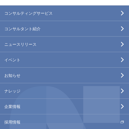
コンサルティングサービス
企業経営・事業戦略
デジタル・イノベーション
IT戦略・CIOサポート
金融サービス変革
地域マネジメント
社会ソリューション
環境エネルギー
ヘルスケア・医療・介護
先端技術
〜脳科学・ロボット・ディープデータ・AI〜
コンサルタント紹介
ニュースリリース
イベント
お知らせ
ナレッジ
情報未来
経営研レポート
メディア掲載記事
コラム・オピニオン
書籍案内
Voyager
企業情報
トップメッセージ
ミッション
行動規範
事業概要
パートナーシップ
会社概要
アクセス
採用情報