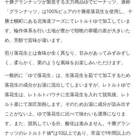
十勝グランナッツが製造する主力商品ゆでピーナッツ、通称
「グランナッツ」は100%ピュアの十勝産落花生を使用し、十
勝士幌町にある北海道フーズにてレトルトゆで加工していま
す。輪作体系を行い土地が豊かで朝晩の寒暖の差が大きいた
め、芳醇で旨味が違います。
煎り落花生とは食味が全く異なり、甘みがあってみずみずし
く、柔らかく、栗のような風味をお楽しみいただけます。
一般的に「ゆで落花生」は、生落花生を茹でて加工するため
落花生の成分がお湯に流出してしまいますが、レトルトゆで
落花生は、レトルトパウチに生落花生を入れて脱気後、レト
ルト釜にて加圧加熱します。そのためお湯に成分が染み出す
ことがない上、ゆで落花生に比べて味わいも濃厚になりま
す。また、脱気している分、酸化は進みません。十勝グラン
※
ナッツのレトルトＦ値
は10以上であり、常温で1年間以上の