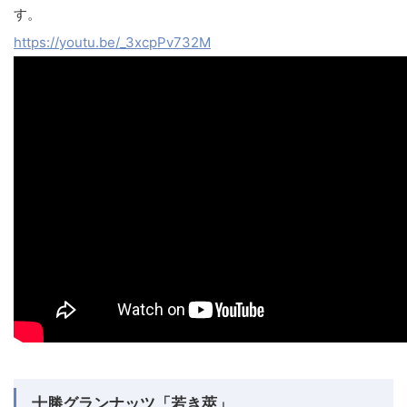
す。
https://youtu.be/_3xcpPv732M
十勝グランナッツ「若き莢」