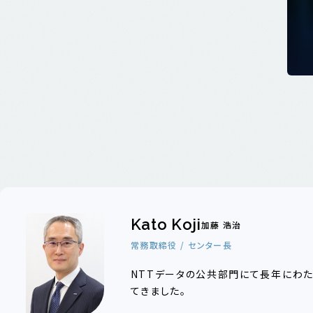
Kato Koji
加藤 浩治
常務取締役 / センター長
NTTデータの公共部門にて長年にわ
てきました。