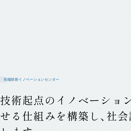
先
端
技
術
イ
ノ
ベ
ー
シ
ョ
ン
セ
ン
タ
ー
技術起点のイノベーショ
せる仕組みを構築し、社会