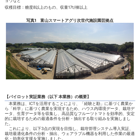
ョウなど
収穫目標：糖度8以上のもの、収量17t/棟以上
写真1 富山スマートアグリ次世代施設園芸拠点
【パイロット実証業務（以下 本業務）の概要】
本業務は、ICTを活用することにより、「経験と勘」に基づく農業か
ら「科学」に基づく農業を実現するため、ハウス内環境データ、栽培デ
ータ、生育データ等を収集し、高品質なフルーツトマトを効率的、安定
的に栽培するための最適条件を分析・抽出する取り組みを実施しまし
た。
これにより、以下3点の実現を目指し、栽培管理システム導入実証、
栽培最適化条件の分析・抽出、ウェアラブル機器を利用した作業の最適
化・効率化支援を実施しました。