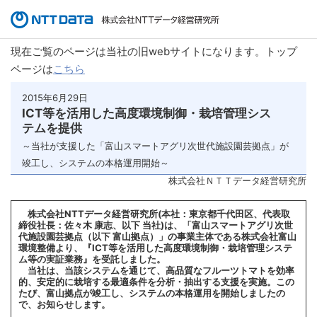
現在ご覧のページは当社の旧webサイトになります。トップ
ページは
こちら
2015年6月29日
ICT等を活用した高度環境制御・栽培管理シス
テムを提供
～当社が支援した「富山スマートアグリ次世代施設園芸拠点」が
竣工し、システムの本格運用開始～
株式会社ＮＴＴデータ経営研究所
株式会社NTTデータ経営研究所(本社：東京都千代田区、代表取
締役社長：佐々木 康志、以下 当社)は、「富山スマートアグリ次世
代施設園芸拠点（以下 富山拠点）」の事業主体である株式会社富山
環境整備より、『ICT等を活用した高度環境制御・栽培管理システ
ム等の実証業務』を受託しました。
当社は、当該システムを通じて、高品質なフルーツトマトを効率
的、安定的に栽培する最適条件を分析・抽出する支援を実施。この
たび、富山拠点が竣工し、システムの本格運用を開始しましたの
で、お知らせします。