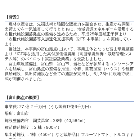
【背景】
農林水産省は、先端技術と強固な販売力を融合させ、生産から調製・
出荷までを一気通貫して行うとともに、地域資源エネルギーを活用する
次世代施設園芸拠点の整備を進めるため、平成25年度補正予算より
「次世代施設園芸導入加速化支援事業（以下 本事業）」を実施してい
ます。
当社は、本事業の富山拠点において、事業主体となった富山環境整備
より『ICT等を活用した高付加価値農業（高度環境制御・栽培管理シス
テム等）のパイロット実証委託業務』を受託しました。
富山環境整備は、富山県、富山市、当社などが参加するコンソーシア
ムを結成し、富山拠点の整備を推進。今春、園芸温室（ハウス）や種苗
供給施設、集出荷施設など全ての施設が完成し、6月28日に現地で竣工
式が開催されました。
【富山拠点の概要】
事業費: 27 億 2 千万円（うち国費17億6千万円）
場所：富山市
施設整備内容 園芸温室：28棟（40,584㎡）
種苗供給施設 ：2 棟（900㎡）
集出荷施設 ：1棟（450㎡）など栽培品目 フルーツトマト、トルコギキ